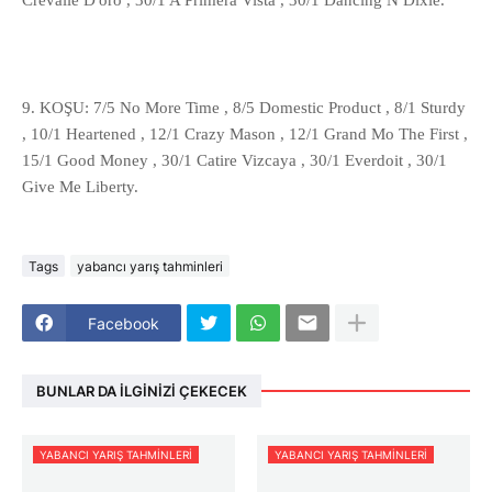
Crevalle D'oro , 30/1 A Primera Vista , 30/1 Dancing N Dixie.
9. KOŞU: 7/5 No More Time , 8/5 Domestic Product , 8/1 Sturdy
, 10/1 Heartened , 12/1 Crazy Mason , 12/1 Grand Mo The First ,
15/1 Good Money , 30/1 Catire Vizcaya , 30/1 Everdoit , 30/1
Give Me Liberty.
Tags
yabancı yarış tahminleri
Facebook
BUNLAR DA İLGINIZI ÇEKECEK
YABANCI YARIŞ TAHMINLERI
YABANCI YARIŞ TAHMINLERI