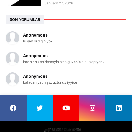
January 27, 2026
SON YORUMLAR
Anonymous
Bi şey bildiğin yok.
Anonymous
İnsanları zehirlemeyin size güvenip altılı yapıyor...
Anonymous
kafadan yatmışş.. uçtunuz iyyice