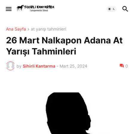
Ana Sayfa
at yarışı tahminleri
26 Mart Nalkapon Adana At
Yarışı Tahminleri
by
Sihirli Kantarma
-
Mart 25, 2024
0