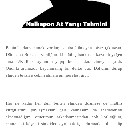
Benimle dans etmek zordur, samba bilmeyen piste çıkmasın.
Dün sana Bursa'da verdiğim iki müthiş banko da kazandı yeğen
ama TJK Reisi oyununu yapıp beni madara etmeyi başardı.
Onunla aramızda kapanmamış bir defter var. Defterini dürüp
elinden tevziye çekini almam an meselesi gibi.
Her ne kadar her gün bülten elimden düşmese de müthiş
kurgularımı paylaşmaktan geri kalmasam da ibadetlerimi
aksatmadığım, orucumun sakatlanmasından çok korktuğum,
cennetteki köşemi şimdiden ayırtmak için durmadan dua edip