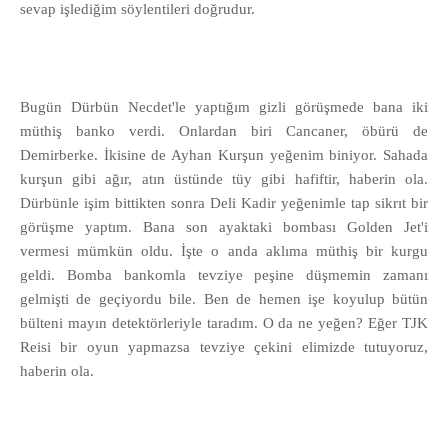
sevap işlediğim söylentileri doğrudur.
Bugün Dürbün Necdet'le yaptığım gizli görüşmede bana iki
müthiş banko verdi. Onlardan biri Cancaner, öbürü de
Demirberke. İkisine de Ayhan Kurşun yeğenim biniyor. Sahada
kurşun gibi ağır, atın üstünde tüy gibi hafiftir, haberin ola.
Dürbünle işim bittikten sonra Deli Kadir yeğenimle tap sikrıt bir
görüşme yaptım. Bana son ayaktaki bombası Golden Jet'i
vermesi mümkün oldu. İşte o anda aklıma müthiş bir kurgu
geldi. Bomba bankomla tevziye peşine düşmemin zamanı
gelmişti de geçiyordu bile. Ben de hemen işe koyulup bütün
bülteni mayın detektörleriyle taradım. O da ne yeğen? Eğer TJK
Reisi bir oyun yapmazsa tevziye çekini elimizde tutuyoruz,
haberin ola.