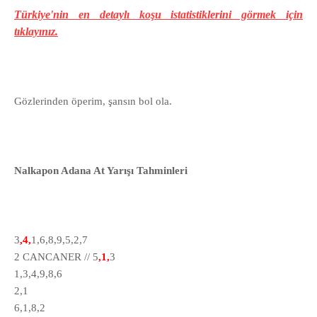
Türkiye'nin en detaylı koşu istatistiklerini görmek için
tıklayınız.
Gözlerinden öperim, şansın bol ola.
Nalkapon Adana At Yarışı Tahminleri
3
,4,
1,6,8,9,5,2,7
2 CANCANER // 5
,1,
3
1,3,4,9,8,6
2,1
6,1,8,2